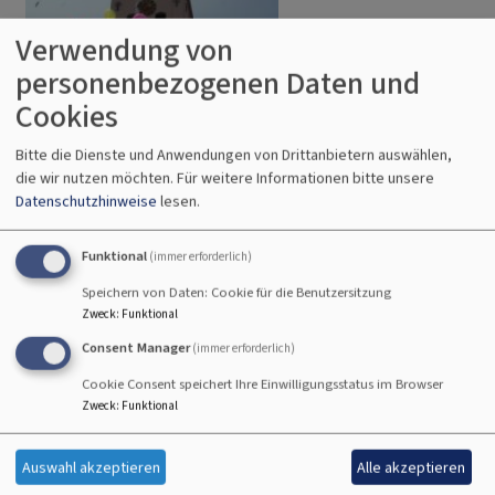
Verwendung von
personenbezogenen Daten und
Cookies
Bitte die Dienste und Anwendungen von Drittanbietern auswählen,
die wir nutzen möchten.
Für weitere Informationen bitte unsere
Datenschutzhinweise
lesen.
Sa, 8.8. 19 Uhr
Funktional
(immer erforderlich)
Vorabendgottesdienste
Gräfensteinberg
Kirche St. Martin
Speichern von Daten: Cookie für die Benutzersitzung
Zweck
:
Funktional
Consent Manager
(immer erforderlich)
Cookie Consent speichert Ihre Einwilligungsstatus im Browser
Zweck
:
Funktional
Auswahl akzeptieren
Alle akzeptieren