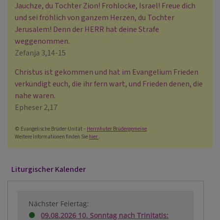
Jauchze, du Tochter Zion! Frohlocke, Israel! Freue dich
und sei fröhlich von ganzem Herzen, du Tochter
Jerusalem! Denn der HERR hat deine Strafe
weggenommen.
Zefanja 3,14-15
Christus ist gekommen und hat im Evangelium Frieden
verkündigt euch, die ihr fern wart, und Frieden denen, die
nahe waren.
Epheser 2,17
© Evangelische Brüder-Unität –
Herrnhuter Brüdergemeine
Weitere Informationen finden Sie
hier
.
Liturgischer Kalender
Nächster Feiertag:
09.08.2026 10. Sonntag nach Trinitatis: