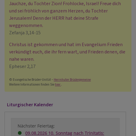
Jauchze, du Tochter Zion! Frohlocke, Israel! Freue dich
und sei fröhlich von ganzem Herzen, du Tochter
Jerusalem! Denn der HERR hat deine Strafe
weggenommen.
Zefanja 3,14-15
Christus ist gekommen und hat im Evangelium Frieden
verkündigt euch, die ihr fern wart, und Frieden denen, die
nahe waren.
Epheser 2,17
© Evangelische Brüder-Unität –
Herrnhuter Brüdergemeine
Weitere Informationen finden Sie
hier
.
Liturgischer Kalender
Nächster Feiertag:
09.08.2026 10. Sonntag nach Trinitatis: