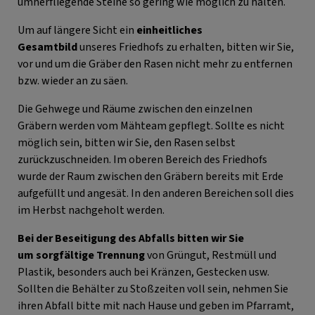
umherfliegende Steine so gering wie möglich zu halten.
Um auf längere Sicht ein
einheitliches
Gesamtbild
unseres Friedhofs zu erhalten, bitten wir Sie,
vor und um die Gräber den Rasen nicht mehr zu entfernen
bzw. wieder an zu säen.
Die Gehwege und Räume zwischen den einzelnen
Gräbern werden vom Mähteam gepflegt. Sollte es nicht
möglich sein, bitten wir Sie, den Rasen selbst
zurückzuschneiden. Im oberen Bereich des Friedhofs
wurde der Raum zwischen den Gräbern bereits mit Erde
aufgefüllt und angesät. In den anderen Bereichen soll dies
im Herbst nachgeholt werden.
Bei der Beseitigung des Abfalls bitten wir Sie
um sorgfältige Trennung
von Grüngut, Restmüll und
Plastik, besonders auch bei Kränzen, Gestecken usw.
Sollten die Behälter zu Stoßzeiten voll sein, nehmen Sie
ihren Abfall bitte mit nach Hause und geben im Pfarramt,