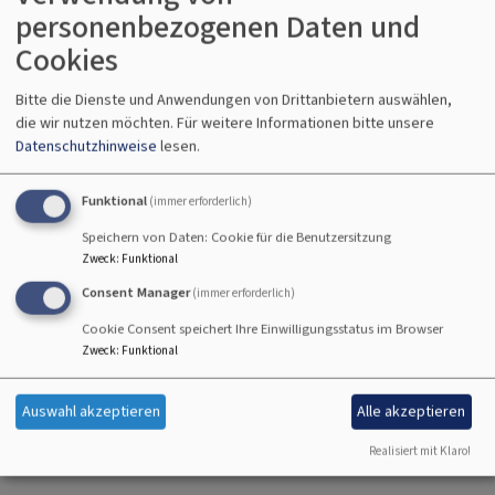
personenbezogenen Daten und
Cookies
Bitte die Dienste und Anwendungen von Drittanbietern auswählen,
die wir nutzen möchten.
Für weitere Informationen bitte unsere
Datenschutzhinweise
lesen.
Funktional
(immer erforderlich)
Speichern von Daten: Cookie für die Benutzersitzung
Zweck
:
Funktional
Consent Manager
(immer erforderlich)
Cookie Consent speichert Ihre Einwilligungsstatus im Browser
Zweck
:
Funktional
So, 16.8. 9 Uhr
Auswahl akzeptieren
Alle akzeptieren
Gottesdienst
Gräfensteinberg
Kirche St. Martin
Realisiert mit Klaro!