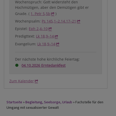
Wochenspruch: Gott widersteht den
Hochmütigen, aber den Demütigen gibt er
Gnade. (
1. Petr 5,5b
)
Wochenpsalm:
Ps 145,1–2.14.17–21
Epistel:
Eph 2,4–10
Predigttext:
Lk 18,9–14
Evangelium:
Lk 18,9–14
Der nächste hohe kirchliche Feiertag:
04.10.2026 Erntedankfest
Zum Kalender
Breadcrumb
Startseite
Begleitung, Seelsorge, Urlaub
Fachstelle für den
Umgang mit sexualisierter Gewalt