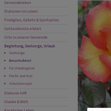
Gemeindeleben
Stationen im Leben
Predigten, Gebete & Spirituelles
Gottesdienste erklärt
Orte in unserer Gemeinde
Begleitung, Seelsorge, Urlaub
Seelsorge
Hauptnavigation
Besuchsdienst
Für Urlaubsgäste
Flucht- und Asyl
Schutzkonzept
Diakonie hilft
Glaube & Welt
Kirchliches Leben