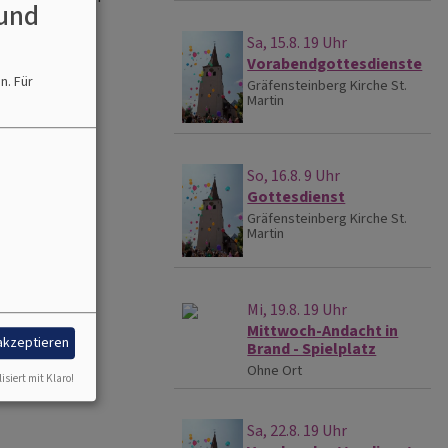
und
Sa, 15.8. 19 Uhr
Vorabendgottesdienste
en.
Für
Gräfensteinberg
Kirche St.
Martin
So, 16.8. 9 Uhr
Gottesdienst
Gräfensteinberg
Kirche St.
Martin
Mi, 19.8. 19 Uhr
Mittwoch-Andacht in
 akzeptieren
Brand - Spielplatz
Ohne Ort
isiert mit Klaro!
Sa, 22.8. 19 Uhr