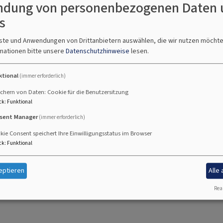
dung von personenbezogenen Daten 
Mut. Gott befohlen!
s
Ihr Besuchsteam
nste und Anwendungen von Drittanbietern auswählen, die wir nutzen möcht
mationen bitte unsere
Datenschutzhinweise
lesen.
ktional
(immer erforderlich)
chern von Daten: Cookie für die Benutzersitzung
ck
:
Funktional
sent Manager
(immer erforderlich)
ie Consent speichert Ihre Einwilligungsstatus im Browser
ck
:
Funktional
eptieren
Alle
Real