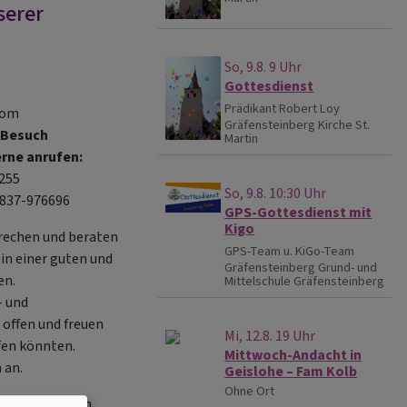
serer
So, 9.8. 9 Uhr
Gottesdienst
Prädikant Robert Loy
 vom
Gräfensteinberg
Kirche St.
 Besuch
Martin
rne anrufen:
-255
So, 9.8. 10:30 Uhr
9837-976696
GPS-Gottesdienst mit
Kigo
rechen und beraten
GPS-Team u. KiGo-Team
 in einer guten und
Gräfensteinberg
Grund- und
en.
Mittelschule Gräfensteinberg
- und
 offen und freuen
Mi, 12.8. 19 Uhr
fen könnten.
Mittwoch-Andacht in
 an.
Geislohe – Fam Kolb
Ohne Ort
n Sie nicht den