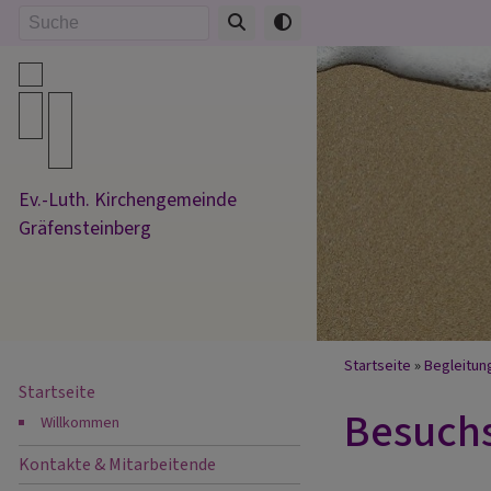
Direkt
Suche
zum
Inhalt
Ev.-Luth. Kirchengemeinde
Gräfensteinberg
Breadcru
Startseite
Begleitun
Startseite
Besuch
Willkommen
Kontakte & Mitarbeitende