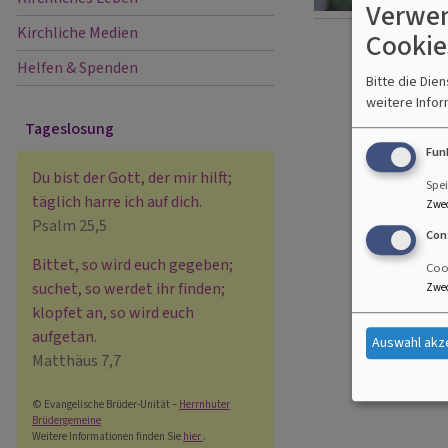
Verwen
Kirchliche Medien
Cookie
Helfen & Spenden
Bitte die Die
weitere Infor
Tageslosung
Fun
Du bist der Gott, der mir hilft;
Spei
täglich harre ich auf dich.
Zwe
Psalm 25,5
Con
Bittet, so wird euch gegeben;
Cook
suchet, so werdet ihr finden;
Zwe
klopfet an, so wird euch
aufgetan.
Auswahl akz
Matthäus 7,7
© Evangelische Brüder-Unität –
Herrnhuter
Brüdergemeine
Weitere Informationen finden Sie
hier
.