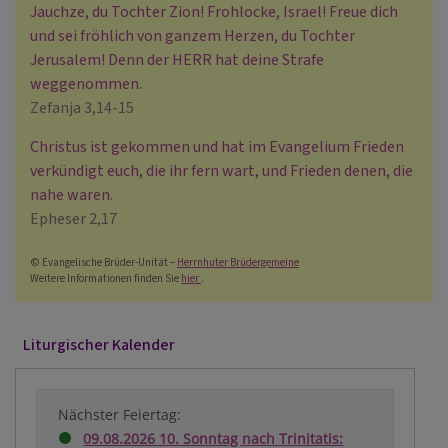
Jauchze, du Tochter Zion! Frohlocke, Israel! Freue dich
und sei fröhlich von ganzem Herzen, du Tochter
Jerusalem! Denn der HERR hat deine Strafe
weggenommen.
Zefanja 3,14-15
Christus ist gekommen und hat im Evangelium Frieden
verkündigt euch, die ihr fern wart, und Frieden denen, die
nahe waren.
Epheser 2,17
© Evangelische Brüder-Unität –
Herrnhuter Brüdergemeine
Weitere Informationen finden Sie
hier
.
Liturgischer Kalender
Nächster Feiertag:
09.08.2026 10. Sonntag nach Trinitatis: