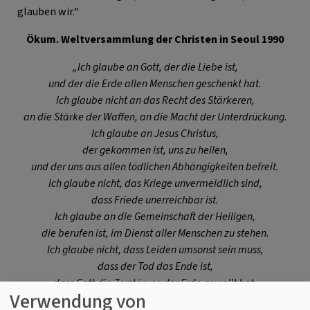
glauben wir.“
Ökum. Weltversammlung der Christen in Seoul 1990
„Ich glaube an Gott, der die Liebe ist,
und der die Erde allen Menschen geschenkt hat.
Ich glaube nicht an das Recht des Stärkeren,
an die Stärke der Waffen, an die Macht der Unterdrückung.
Ich glaube an Jesus Christus,
der gekommen ist, uns zu heilen,
und der uns aus allen tödlichen Abhängigkeiten befreit.
Ich glaube nicht, das Kriege unvermeidlich sind,
dass Friede unerreichbar ist.
Ich glaube an die Gemeinschaft der Heiligen,
die berufen ist, im Dienst aller Menschen zu stehen.
Ich glaube nicht, dass Leiden umsonst sein muss,
dass der Tod das Ende ist,
dass Gott die Zerstörung der Erde gewollt hat.
Verwendung von
Ich glaube, dass Gott für die Welt eine Ordnung will,