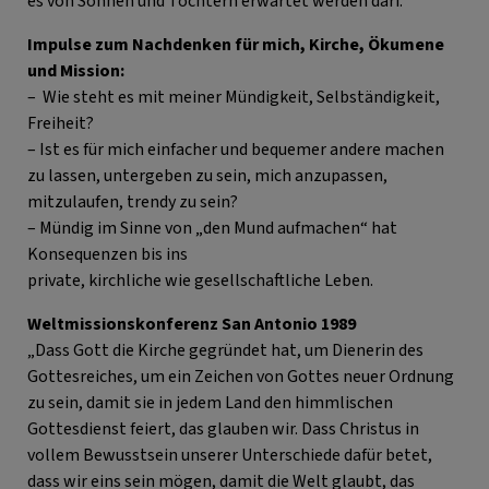
es von Söhnen und Töchtern erwartet werden darf.
Impulse zum Nachdenken für mich, Kirche, Ökumene
und Mission:
– Wie steht es mit meiner Mündigkeit, Selbständigkeit,
Freiheit?
– Ist es für mich einfacher und bequemer andere machen
zu lassen, untergeben zu sein, mich anzupassen,
mitzulaufen, trendy zu sein?
– Mündig im Sinne von „den Mund aufmachen“ hat
Konsequenzen bis ins
private, kirchliche wie gesellschaftliche Leben.
Weltmissionskonferenz San Antonio 1989
„Dass Gott die Kirche gegründet hat, um Dienerin des
Gottesreiches, um ein Zeichen von Gottes neuer Ordnung
zu sein, damit sie in jedem Land den himmlischen
Gottesdienst feiert, das glauben wir. Dass Christus in
vollem Bewusstsein unserer Unterschiede dafür betet,
dass wir eins sein mögen, damit die Welt glaubt, das