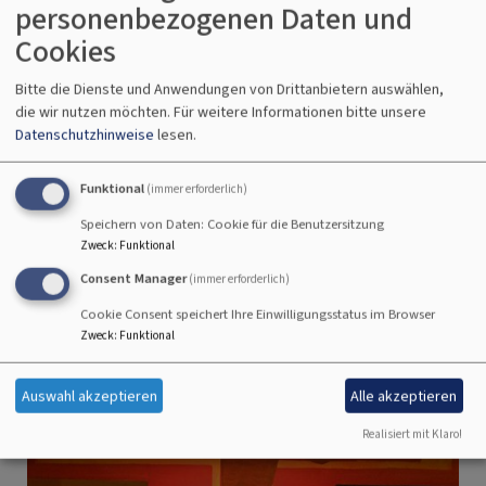
die auf Gerechtigkeit und Leibe gegründet, und dass
personenbezogenen Daten und
alle Männer und Frauen gleichberechtigte Menschen sind.
Cookies
Ich glaube an Gottes Verheißung eines neuen Himmels
und einer neuen Erde, wo Gerechtigkeit
Bitte die Dienste und Anwendungen von Drittanbietern auswählen,
die wir nutzen möchten.
Für weitere Informationen bitte unsere
und Friede sich küssen.
Datenschutzhinweise
lesen.
Ich glaube an die Schönheit des Einfachen,
an die Liebe mit offenen Händen,
Funktional
an den Frieden auf Erden. Amen“
(immer erforderlich)
Credo aus Seoul
Speichern von Daten: Cookie für die Benutzersitzung
Zweck
:
Funktional
Consent Manager
(immer erforderlich)
Cookie Consent speichert Ihre Einwilligungsstatus im Browser
Zweck
:
Funktional
Auswahl akzeptieren
Alle akzeptieren
Realisiert mit Klaro!