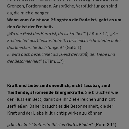
Grenzen, Forderungen, Ansprüche, Verpflichtungen sind
da, die mich einengen.
Wenn vom Geist von Pfingsten die Rede ist, geht es um
den Geist der Freiheit.
„Wo der Geist des Herrn ist, da ist Freiheit“
(2.Kor.3.17).
„Zur
Freiheit hat uns Christus befreit. Lasst euch nicht wieder unter
das knechtische Joch fangen!“
(Gal.5.1)
Er wird auch bezeichnet als „Geist der Kraft, der Liebe und
der Besonnenheit“
(2.Tim. 1.7).
Kraft und Liebe sind unendlich, nicht fassbar, sind
fließende, strömende Energiekräfte.
Sie brauchen wie
der Fluss ein Bett, damit sie ihr Ziel erreichen und nicht
zerfließen. Daher braucht es die Besonnenheit, die der
Kraft und der Liebe hilft richtig wirken zu können.
„Die der Geist Gottes treibt sind Gottes Kinder
“ (Röm. 8.14)