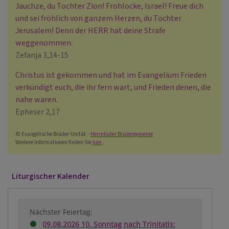
Jauchze, du Tochter Zion! Frohlocke, Israel! Freue dich
und sei fröhlich von ganzem Herzen, du Tochter
Jerusalem! Denn der HERR hat deine Strafe
weggenommen.
Zefanja 3,14-15
Christus ist gekommen und hat im Evangelium Frieden
verkündigt euch, die ihr fern wart, und Frieden denen, die
nahe waren.
Epheser 2,17
© Evangelische Brüder-Unität –
Herrnhuter Brüdergemeine
Weitere Informationen finden Sie
hier
.
Liturgischer Kalender
Nächster Feiertag:
09.08.2026 10. Sonntag nach Trinitatis: