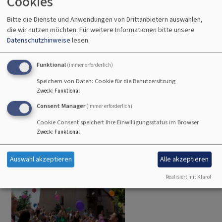
Cookies
Sa, 8.8. 19 Uhr
Vorabendgottesdienste
Bitte die Dienste und Anwendungen von Drittanbietern auswählen,
Gräfensteinberg
Kirche St. Martin
die wir nutzen möchten.
Für weitere Informationen bitte unsere
Datenschutzhinweise
lesen.
Funktional
(immer erforderlich)
Speichern von Daten: Cookie für die Benutzersitzung
Zweck
:
Funktional
Consent Manager
(immer erforderlich)
Cookie Consent speichert Ihre Einwilligungsstatus im Browser
Zweck
:
Funktional
Auswahl akzeptieren
Alle akzeptieren
Realisiert mit Klaro!