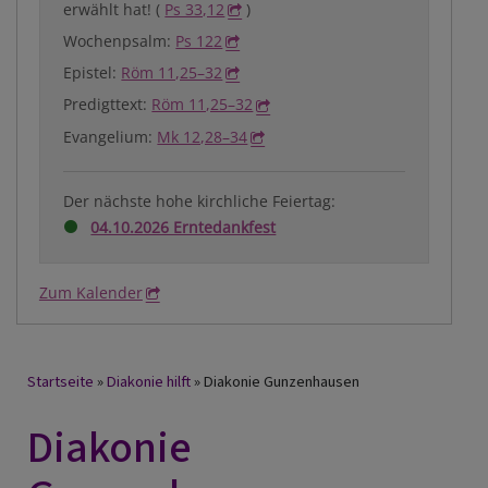
erwählt hat! (
Ps 33,12
)
Wochenpsalm:
Ps 122
Epistel:
Röm 11,25–32
Predigttext:
Röm 11,25–32
Evangelium:
Mk 12,28–34
Der nächste hohe kirchliche Feiertag:
04.10.2026 Erntedankfest
Zum Kalender
Breadcrumb
Startseite
Diakonie hilft
Diakonie Gunzenhausen
Diakonie