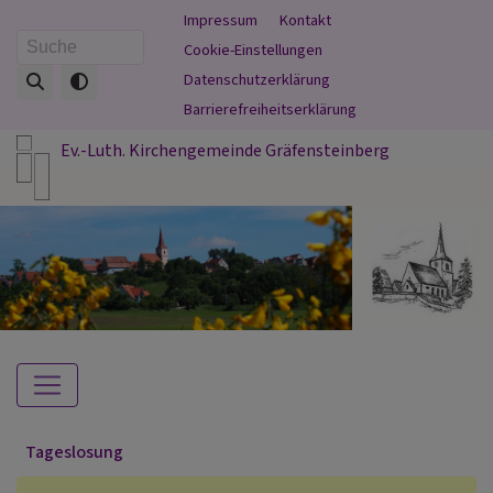
Direkt
Fußbereichsmenü
Impressum
Kontakt
zum
Cookie-Einstellungen
Suche
Inhalt
Datenschutzerklärung
Barrierefreiheitserklärung
Ev.-Luth. Kirchengemeinde Gräfensteinberg
Hauptnavigation
Tageslosung