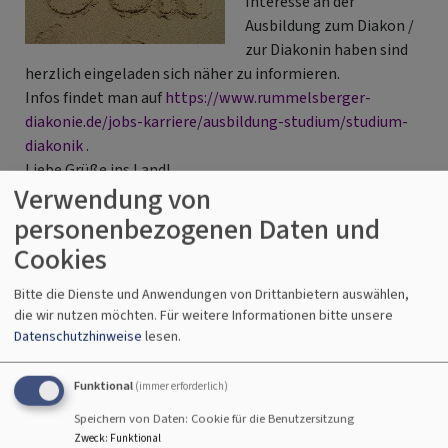
Interesse an der
Ausbildung zum Diakon /
zur Diakonin haben sind
herzlich eingeladen sich näher zu informieren.
Infos findet man auf
https://www.rummelsberger-
diakonie.de/jobs-karriere/ausbildung-studium/studium-
diakonik
.
Liebe Grüße ins Land!
Verwendung von
Frank Grohmann
personenbezogenen Daten und
über
Weiterlesen
Cookies
Diakonin,
Diakon
Bitte die Dienste und Anwendungen von Drittanbietern auswählen,
„Nur Gerechtigkeit schafft
ein
die wir nutzen möchten.
Für weitere Informationen bitte unsere
Beruf
Frieden”
Datenschutzhinweise
lesen.
mit
Berufung
Funktional
(immer erforderlich)
Landesbischof Kopp betont nach
auf
Ostafrika-Reise die Bedeutung
Speichern von Daten: Cookie für die Benutzersitzung
Hoffnung
globaler Verantwortung,
Zweck
:
Funktional