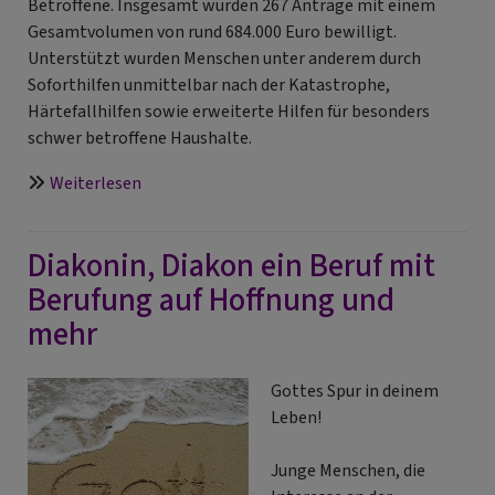
Betroffene. Insgesamt wurden 267 Anträge mit einem
Gesamtvolumen von rund 684.000 Euro bewilligt.
Unterstützt wurden Menschen unter anderem durch
Soforthilfen unmittelbar nach der Katastrophe,
Härtefallhilfen sowie erweiterte Hilfen für besonders
schwer betroffene Haushalte.
über
Weiterlesen
„ZWEI
JAHRE
Diakonin, Diakon ein Beruf mit
HOCHWASSER
IN
Berufung auf Hoffnung und
BAYERN“
mehr
Gottes Spur in deinem
Leben!
Junge Menschen, die