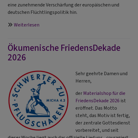
eine zunehmende Verschärfung der europäischen und
deutschen Flüchtlingspolitik hin.
über
Weiterlesen
„Es
geht
Ökumenische FriedensDekade
auch
anders!
2026
Gemeinsam
für
Sehr geehrte Damen und
Schutz
Herren,
und
Zusammenhalt“
der
Materialshop für die
FriedensDekade 2026
ist
eröffnet. Das Motto
steht, das Motiv ist fertig,
der zentrale Gottesdienst
vorbereitet, und seit
dieser Woche liegt auch das offizielle Lied vor, „couragiert