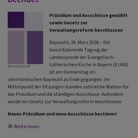
und
Schwächung
Präsidium und Ausschüsse gewählt
zivilgesellschaftlicher
sowie Gesetz zur
Strukturen
Verwaltungsreform beschlossen
verhindern
Bayreuth, 26. März 2026 – Die
konstituierende Tagung der
Landessynode der Evangelisch-
Lutherischen Kirche in Bayern (ELKB)
Bildrechte
ELKB
ist am Donnerstag im
oberfränkischen Bayreuth zu Ende gegangen. Im
Mittelpunkt der Sitzungen standen zahlreiche Wahlen für
das Präsidium und die ständigen Ausschüsse. Außerdem
wurde ein Gesetz zur Verwaltungsreform beschlossen.
Neues Präsidium und neue Ausschüsse bestimmt
über
Weiterlesen
Landessynode