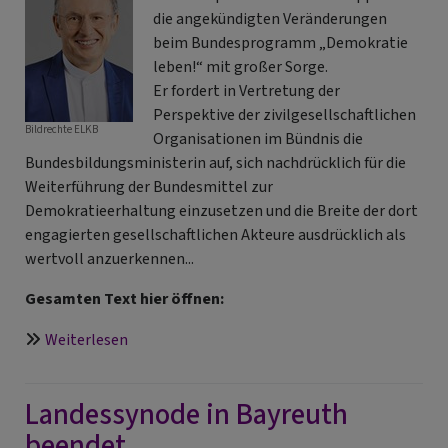
die angekündigten Veränderungen
beim Bundesprogramm „Demokratie
leben!“ mit großer Sorge.
Er fordert in Vertretung der
Perspektive der zivilgesellschaftlichen
Bildrechte
ELKB
Organisationen im Bündnis die
Bundesbildungsministerin auf, sich nachdrücklich für die
Weiterführung der Bundesmittel zur
Demokratieerhaltung einzusetzen und die Breite der dort
engagierten gesellschaftlichen Akteure ausdrücklich als
wertvoll anzuerkennen...
Gesamten Text hier öffnen:
über
Weiterlesen
Bundesmittel
zur
Landessynode in Bayreuth
Demokratieerhaltung
weiterführen
beendet