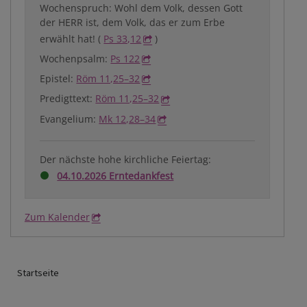
Wochenspruch: Wohl dem Volk, dessen Gott
der HERR ist, dem Volk, das er zum Erbe
erwählt hat! (
Ps 33,12
)
Wochenpsalm:
Ps 122
Epistel:
Röm 11,25–32
Predigttext:
Röm 11,25–32
Evangelium:
Mk 12,28–34
Der nächste hohe kirchliche Feiertag:
04.10.2026 Erntedankfest
Zum Kalender
Breadcrumb
Startseite