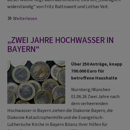
widerständig" von Fritz Baltruweit und Lothar Veit.
über
Weiterlesen
Ökumenische
FriedensDekade
„ZWEI JAHRE HOCHWASSER IN
2026
BAYERN“
Über 250 Anträge, knapp
700.000 Euro für
betroffene Haushalte
Nürnberg/München
01.06.26 Zwei Jahre nach
dem verheerenden
Hochwasser in Bayern ziehen die Diakonie Bayern, die
Diakonie Katastrophenhilfe und die Evangelisch-
Lutherische Kirche in Bayern Bilanz ihrer Hilfen für