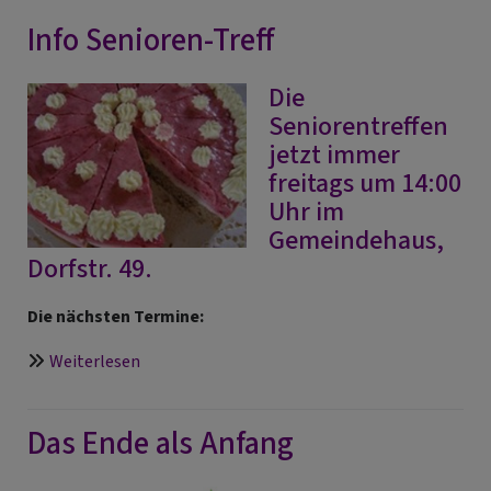
Info Senioren-Treff
Die
Seniorentreffen
jetzt immer
freitags um 14:00
Uhr im
Gemeindehaus,
Dorfstr. 49.
Die nächsten Termine:
über
Weiterlesen
Info
Senioren-
Das Ende als Anfang
Treff