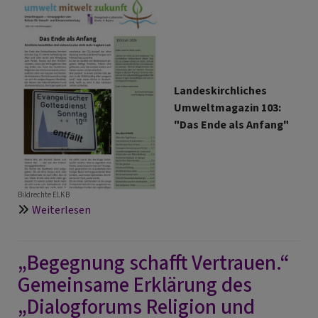
Landeskirchliches
Umweltmagazin 103:
"Das Ende als Anfang"
Bildrechte
ELKB
über
Weiterlesen
Das
Ende
„Begegnung schafft Vertrauen.“
als
Anfang
Gemeinsame Erklärung des
„Dialogforums Religion und