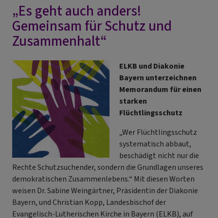
„Es geht auch anders!
Vertrauen.“
Gemeinsame
Gemeinsam für Schutz und
Erklärung
Zusammenhalt“
des
„Dialogforums
ELKB und Diakonie
Religion
Bayern unterzeichnen
und
Memorandum für einen
Integration“
starken
Flüchtlingsschutz
„Wer Flüchtlingsschutz
systematisch abbaut,
beschädigt nicht nur die
Rechte Schutzsuchender, sondern die Grundlagen unseres
demokratischen Zusammenlebens.“ Mit diesen Worten
weisen Dr. Sabine Weingärtner, Präsidentin der Diakonie
Bayern, und Christian Kopp, Landesbischof der
Evangelisch-Lutherischen Kirche in Bayern (ELKB), auf