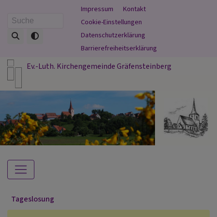
Direkt
Fußbereichsmenü
Impressum
Kontakt
zum
Cookie-Einstellungen
Suche
Inhalt
Datenschutzerklärung
Barrierefreiheitserklärung
Ev.-Luth. Kirchengemeinde Gräfensteinberg
Hauptnavigation
Tageslosung