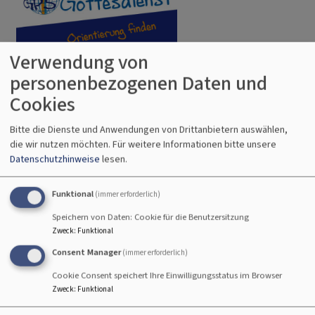
Verwendung von
So, 9.8. 10:30 Uhr
GPS-Gottesdienst mit Kigo
personenbezogenen Daten und
GPS-Team u. KiGo-Team
Cookies
Gräfensteinberg
Grund- und Mittelschule Gräfensteinberg
Bitte die Dienste und Anwendungen von Drittanbietern auswählen,
die wir nutzen möchten.
Für weitere Informationen bitte unsere
Datenschutzhinweise
lesen.
Mi, 12.8. 19 Uhr
Mittwoch-Andacht in Geislohe – Fam Kolb
Ohne Ort
Funktional
(immer erforderlich)
Speichern von Daten: Cookie für die Benutzersitzung
Zweck
:
Funktional
Consent Manager
(immer erforderlich)
Cookie Consent speichert Ihre Einwilligungsstatus im Browser
Zweck
:
Funktional