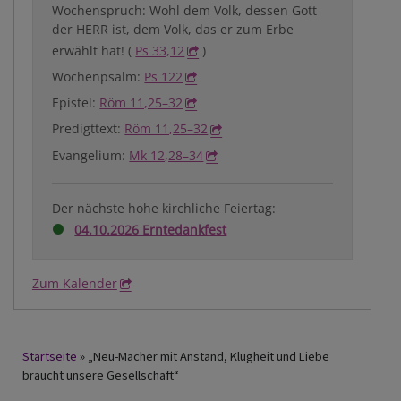
Wochenspruch: Wohl dem Volk, dessen Gott
der HERR ist, dem Volk, das er zum Erbe
erwählt hat! (
Ps 33,12
)
Wochenpsalm:
Ps 122
Epistel:
Röm 11,25–32
Predigttext:
Röm 11,25–32
Evangelium:
Mk 12,28–34
Der nächste hohe kirchliche Feiertag:
04.10.2026 Erntedankfest
Zum Kalender
Breadcrumb
Startseite
„Neu-Macher mit Anstand, Klugheit und Liebe
braucht unsere Gesellschaft“