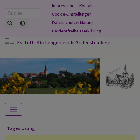
Direkt
Fußbereichsmenü
Impressum
Kontakt
zum
Cookie-Einstellungen
Suche
Inhalt
Datenschutzerklärung
Barrierefreiheitserklärung
Ev.-Luth. Kirchengemeinde Gräfensteinberg
Hauptnavigation
Tageslosung