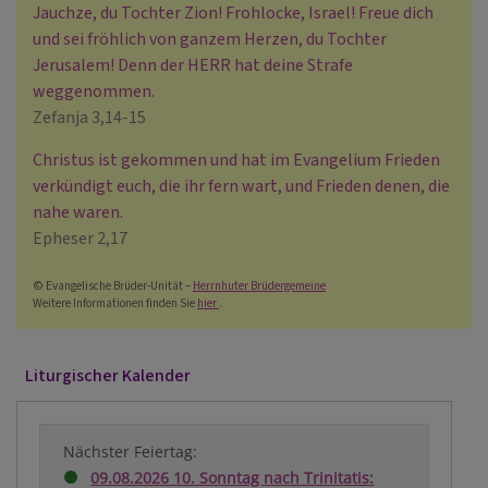
Jauchze, du Tochter Zion! Frohlocke, Israel! Freue dich
und sei fröhlich von ganzem Herzen, du Tochter
Jerusalem! Denn der HERR hat deine Strafe
weggenommen.
Zefanja 3,14-15
Christus ist gekommen und hat im Evangelium Frieden
verkündigt euch, die ihr fern wart, und Frieden denen, die
nahe waren.
Epheser 2,17
© Evangelische Brüder-Unität –
Herrnhuter Brüdergemeine
Weitere Informationen finden Sie
hier
.
Liturgischer Kalender
Nächster Feiertag:
09.08.2026 10. Sonntag nach Trinitatis: