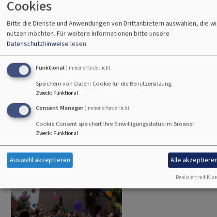
Cookies
Sa, 8.8. 19 Uhr
Vorabendgottesdienste
Bitte die Dienste und Anwendungen von Drittanbietern auswählen, die wi
Gräfensteinberg
Kirche St. Martin
nutzen möchten.
Für weitere Informationen bitte unsere
Datenschutzhinweise
lesen.
Funktional
(immer erforderlich)
Speichern von Daten: Cookie für die Benutzersitzung
Zweck
:
Funktional
Consent Manager
(immer erforderlich)
Cookie Consent speichert Ihre Einwilligungsstatus im Browser
Zweck
:
Funktional
Auswahl akzeptieren
Alle akzeptiere
Realisiert mit Klar