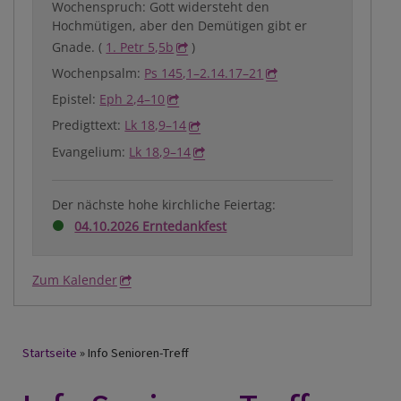
Wochenspruch: Gott widersteht den
Hochmütigen, aber den Demütigen gibt er
Gnade. (
1. Petr 5,5b
)
Wochenpsalm:
Ps 145,1–2.14.17–21
Epistel:
Eph 2,4–10
Predigttext:
Lk 18,9–14
Evangelium:
Lk 18,9–14
Der nächste hohe kirchliche Feiertag:
04.10.2026 Erntedankfest
Zum Kalender
Breadcrumb
Startseite
Info Senioren-Treff