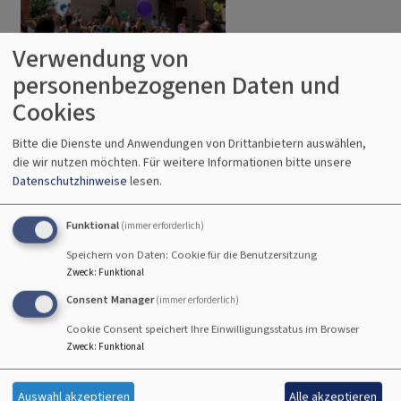
Sa, 15.8. 19 Uhr
Verwendung von
Vorabendgottesdienste
personenbezogenen Daten und
Gräfensteinberg
Kirche St. Martin
Cookies
Bitte die Dienste und Anwendungen von Drittanbietern auswählen,
die wir nutzen möchten.
Für weitere Informationen bitte unsere
Datenschutzhinweise
lesen.
Funktional
(immer erforderlich)
Speichern von Daten: Cookie für die Benutzersitzung
Zweck
:
Funktional
Consent Manager
(immer erforderlich)
Cookie Consent speichert Ihre Einwilligungsstatus im Browser
Zweck
:
Funktional
Auswahl akzeptieren
Alle akzeptieren