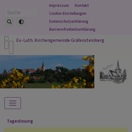
Direkt
Fußbereichsmenü
Impressum
Kontakt
zum
Cookie-Einstellungen
Suche
Inhalt
Datenschutzerklärung
Barrierefreiheitserklärung
Ev.-Luth. Kirchengemeinde Gräfensteinberg
Hauptnavigation
Tageslosung