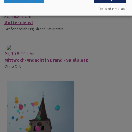
Realisiert mit Klaro!
So, 16.8. 9 Uhr
Gottesdienst
Gräfensteinberg
Kirche St. Martin
Mi, 19.8. 19 Uhr
Mittwoch-Andacht in Brand - Spielplatz
Ohne Ort