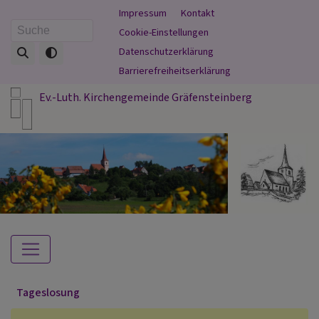
Direkt
Fußbereichsmenü
Impressum
Kontakt
zum
Cookie-Einstellungen
Suche
Inhalt
Datenschutzerklärung
Barrierefreiheitserklärung
Ev.-Luth. Kirchengemeinde Gräfensteinberg
Hauptnavigation
Tageslosung