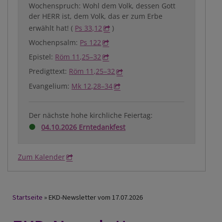
Wochenspruch: Wohl dem Volk, dessen Gott
der HERR ist, dem Volk, das er zum Erbe
erwählt hat! (
Ps 33,12
)
Wochenpsalm:
Ps 122
Epistel:
Röm 11,25–32
Predigttext:
Röm 11,25–32
Evangelium:
Mk 12,28–34
Der nächste hohe kirchliche Feiertag:
04.10.2026 Erntedankfest
Zum Kalender
Breadcrumb
Startseite
EKD-Newsletter vom 17.07.2026