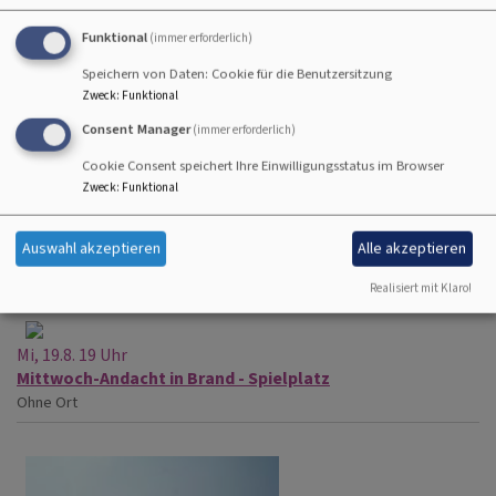
Funktional
(immer erforderlich)
Speichern von Daten: Cookie für die Benutzersitzung
Zweck
:
Funktional
Consent Manager
(immer erforderlich)
Cookie Consent speichert Ihre Einwilligungsstatus im Browser
Zweck
:
Funktional
So, 16.8. 9 Uhr
Gottesdienst
Auswahl akzeptieren
Alle akzeptieren
Gräfensteinberg
Kirche St. Martin
Realisiert mit Klaro!
Mi, 19.8. 19 Uhr
Mittwoch-Andacht in Brand - Spielplatz
Ohne Ort