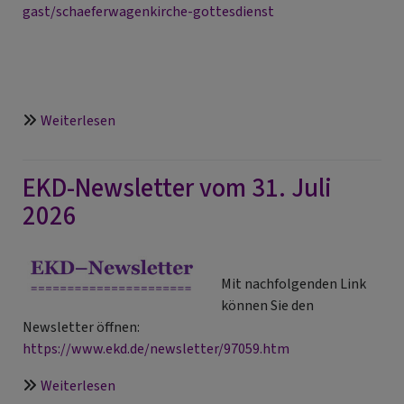
gast/schaeferwagenkirche-gottesdienst
über
Weiterlesen
Veranstaltungen
der
EKD-Newsletter vom 31. Juli
Tourismusseelsorge
im
2026
Fränkischen
Seenland
für
Mit nachfolgenden Link
Gäste
können Sie den
wie
Newsletter öffnen:
Einheimische
https://www.ekd.de/newsletter/97059.htm
über
Weiterlesen