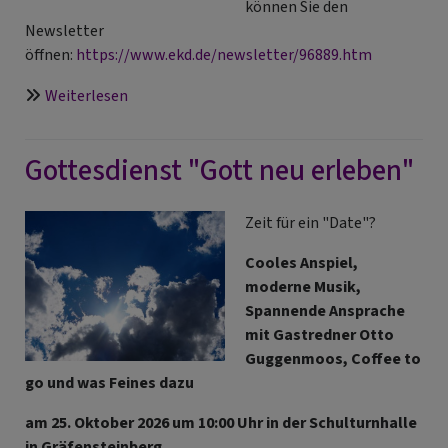
können Sie den
Newsletter
öffnen:
https://www.ekd.de/newsletter/96889.htm
über
Weiterlesen
EKD-
Newsletter
Gottesdienst "Gott neu erleben"
vom
17.07.2026
Zeit für ein "Date"?
Cooles Anspiel,
moderne Musik,
Spannende Ansprache
mit Gastredner Otto
Guggenmoos, Coffee to
go und was Feines dazu
am 25. Oktober 2026 um 10:00 Uhr in der Schulturnhalle
in Gräfensteinberg.