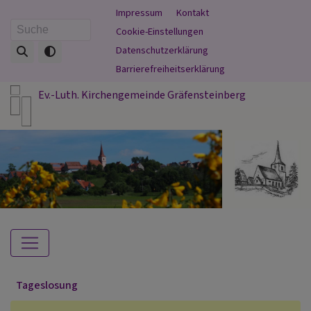
Direkt
Fußbereichsmenü
Impressum
Kontakt
zum
Cookie-Einstellungen
Suche
Inhalt
Datenschutzerklärung
Barrierefreiheitserklärung
Ev.-Luth. Kirchengemeinde Gräfensteinberg
Hauptnavigation
Tageslosung