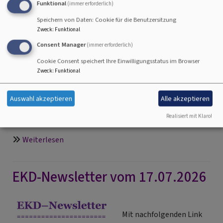
Frauentreff
Funktional
(immer erforderlich)
Speichern von Daten: Cookie für die Benutzersitzung
Sonntagsblatt aktuell
Zweck
:
Funktional
Consent Manager
(immer erforderlich)
Cookie Consent speichert Ihre Einwilligungsstatus im Browser
Zweck
:
Funktional
Die aktuellen Nachrichten,
Infos und Beiträge
Auswahl akzeptieren
Alle akzeptieren
vom Sonntagsblatt können
Realisiert mit Klaro!
Sie hier
öffnen
über
Weiterlesen
Sonntagsblatt
aktuell
EKD-Newsletter vom 17.07.2026
Mit nachfolgenden Link