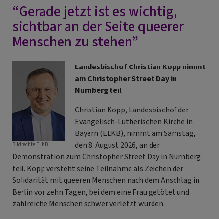
“Gerade jetzt ist es wichtig,
09.08.2026
von
sichtbar an der Seite queerer
Diakon
Menschen zu stehen”
i.R.
Heinrich
Landesbischof Christian Kopp nimmt
Förthner
am Christopher Street Day in
Thema:
Nürnberg teil
Waffenrüstung
Gottes
Christian Kopp, Landesbischof der
-
Evangelisch-Lutherischen Kirche in
Helm
Bayern (ELKB), nimmt am Samstag,
des
den 8. August 2026, an der
Bildrechte
ELKB
Heils
Demonstration zum Christopher Street Day in Nürnberg
und
teil. Kopp versteht seine Teilnahme als Zeichen der
Schwert
Solidarität mit queeren Menschen nach dem Anschlag in
des
Berlin vor zehn Tagen, bei dem eine Frau getötet und
Geistes
zahlreiche Menschen schwer verletzt wurden.