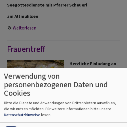
Seegottesdienste mit Pfarrer Scheuerl
am Altmühlsee
über
Weiterlesen
Urlaubsvertretungen,
Seegottesdienste,
Frauentreff
Öffnungszeiten
Pfarramt
Gräfensteinberg
Herzliche Einladung an
alle Frauen der
Verwendung von
Gemeinde zu unseren
personenbezogenen Daten und
nächsten Treffen in
Cookies
diesem Halbjahr.
Gäste aus anderen
Bitte die Dienste und Anwendungen von Drittanbietern auswählen,
Gemeinden sind sehr
Bildrechte
pixabay.com
die wir nutzen möchten.
Für weitere Informationen bitte unsere
willkommen!
Datenschutzhinweise
lesen.
über
Weiterlesen