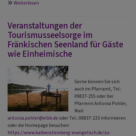
über
Weiterlesen
“Gerade
jetzt
Veranstaltungen der
ist
es
Tourismusseelsorge im
wichtig,
Fränkischen Seenland für Gäste
sichtbar
wie Einheimische
an
der
Seite
queerer
Gerne können Sie sich
Menschen
auch im Pfarramt, Tel.:
zu
09837-255 oder bei
stehen”
Pfarrerin Antonia Pohler,
Mail:
antonia.pohler@elkb.de
oder Tel.: 09837-233 informieren
oder die Homepage besuchen:
https://www.kalbensteinberg-evangelisch.de/zu-