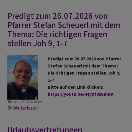
EKD-
Newsletter
Predigt zum 26.07.2026 von
vom
31.
Pfarrer Stefan Scheuerl mit dem
Juli
Thema: Die richtigen Fragen
2026
stellen Joh 9, 1-7
Predigt zum 26.07.2026 von Pfarrer
Stefan Scheuerl mit dem Thema:
Die richtigen Fragen stellen Joh 9,
1-7
Bitte auf den Link klicken:
https://youtu.be/-HyXf03SmRA
Bildrechte
Pfr. S. Scheuerl
über
Weiterlesen
Predigt
zum
Urlaubsvertretungen,
26.07.2026