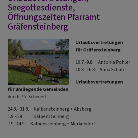
von
Seegottesdienste,
Pfarrer
Öffnungszeiten Pfarramt
Stefan
Gräfensteinberg
Scheuerl
mit
dem
Urlaubsvertretungen
Thema:
für Gräfensteinberg
Die
19.7.-9.8. Antonia Pohler
richtigen
10.8.-16.8. Anna Schuh
Fragen
stellen
Urlaubsvertretungen
Joh
für umliegende Gemeinden
9,
durch Pfr. Scheuerl
1-
7
24.8.- 31.8. Kalbensteinberg + Absberg
1.9.-6.9 Kalbensteinberg
7.9.-14.9. Kalbensteinberg + Merkendorf