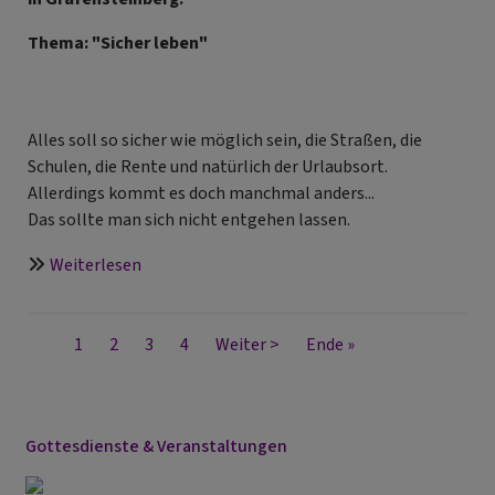
Thema: "Sicher leben"
Alles soll so sicher wie möglich sein, die Straßen, die
Schulen, die Rente und natürlich der Urlaubsort.
Allerdings kommt es doch manchmal anders...
Das sollte man sich nicht entgehen lassen.
über
Weiterlesen
Gottesdienst
"Gott
Seitennummerierung
neu
Aktuelle
1
Seite
2
Seite
3
Seite
4
Nächste
Weiter >
Last
Ende »
erleben"
Seite
Seite
page
Gottesdienste & Veranstaltungen