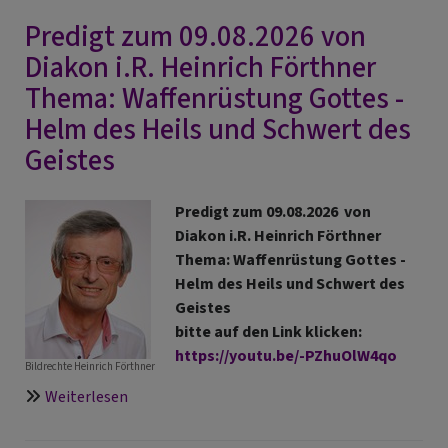
Predigt zum 09.08.2026 von
Diakon i.R. Heinrich Förthner
Thema: Waffenrüstung Gottes -
Helm des Heils und Schwert des
Geistes
Predigt zum 09.08.2026 von
Diakon i.R. Heinrich Förthner
Thema: Waffenrüstung Gottes -
Helm des Heils und Schwert des
Geistes
bitte auf den Link klicken:
https://youtu.be/-PZhuOlW4qo
Bildrechte
Heinrich Förthner
über
Weiterlesen
Predigt
zum