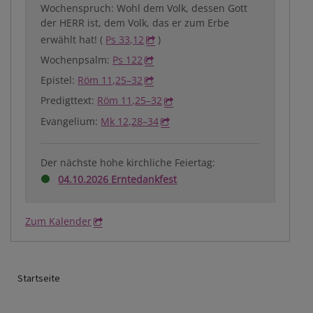
Wochenspruch: Wohl dem Volk, dessen Gott
der HERR ist, dem Volk, das er zum Erbe
erwählt hat! (
Ps 33,12
)
Wochenpsalm:
Ps 122
Epistel:
Röm 11,25–32
Predigttext:
Röm 11,25–32
Evangelium:
Mk 12,28–34
Der nächste hohe kirchliche Feiertag:
04.10.2026 Erntedankfest
Zum Kalender
Breadcrumb
Startseite